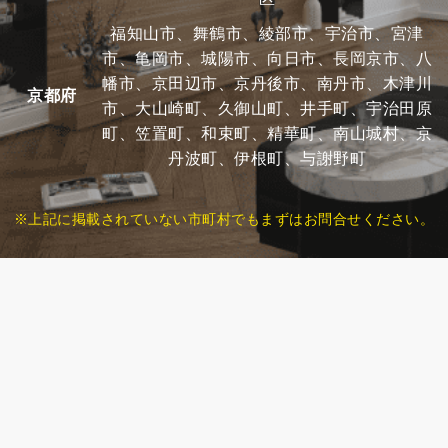
福知山市、舞鶴市、綾部市、宇治市、宮津
市、亀岡市、城陽市、向日市、長岡京市、八
幡市、京田辺市、京丹後市、南丹市、木津川
京都府
市、大山崎町、久御山町、井手町、宇治田原
町、笠置町、和束町、精華町、南山城村、京
丹波町、伊根町、与謝野町
※上記に掲載されていない市町村でもまずはお問合せください。